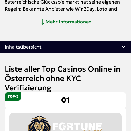
österreichische Glücksspielmarkt hat seine eigenen
Mr Green Casino
Regeln: Bekannte Anbieter wie Win2Day, Lotoland
oder Tipico agieren unter strengen regulatorischen
Mehr Informationen
Vorgaben und setzen einen vollständigen KYC-
Prozess (Know Your Customer) voraus. Dazu gehören
Identitätsprüfung, Adressnachweis und teilweise
sogar die Bestätigung der Herkunft eingezahlter
Inhaltsübersicht
Gelder.
Gleichzeitig wächst die Nachfrage nach einem
Einfache Erklärung von anonymen Casinos
seriösen Casino Online ohne Verifizierung, bei dem die
Liste aller Top Casinos Online in
Welche beste Casino Website ohne Verifizierung gibt
Identifizierung vereinfacht oder auf ein Minimum
Österreich ohne KYC
es in Österreich
reduziert ist. Hier ist jedoch Differenzierung
entscheidend: Weniger Bürokratie bedeutet nicht
Verifizierung
Zahlungsmethoden ohne Ausweiskontrolle
automatisch mehr Risiko – aber auch nicht
automatisch Sicherheit. Lizenzen wie die Anjouan
Wie schnell sind Auszahlungen wirklich
Internet Gaming Licence oder die Tobique Gaming
Boni ohne Papierkram
License ermöglichen Betreibern häufig flexiblere
Identitätsprüfungen. Dennoch ist nicht jede Plattform
Mobile Spiele ohne Verifizierung Trends
mit einer solchen Lizenz automatisch