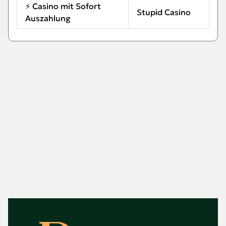
⚡ Casino mit Sofort
Stupid Casino
Auszahlung