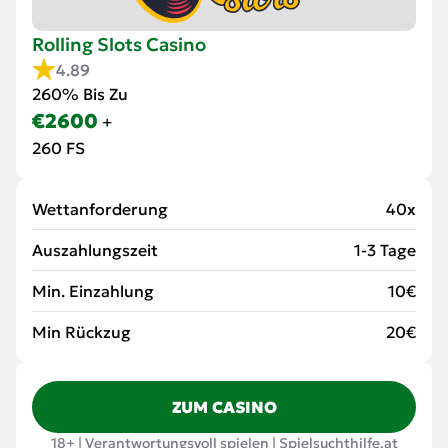
Rolling Slots Casino
4.89
260% Bis Zu
€2600
+
260 FS
Wettanforderung
40x
Auszahlungszeit
1-3 Tage
Min. Einzahlung
10€
Min Rückzug
20€
ZUM CASINO
18+ | Verantwortungsvoll spielen | Spielsuchthilfe.at