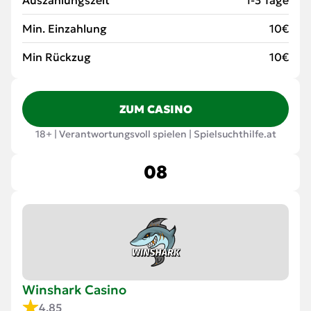
Auszahlungszeit
1-3 Tage
Min. Einzahlung
10€
Min Rückzug
10€
ZUM CASINO
18+ | Verantwortungsvoll spielen | Spielsuchthilfe.at
Winshark Casino
4.85