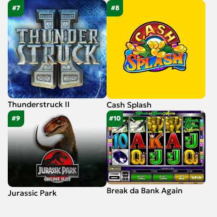
Thunderstruck II
Cash Splash
Break da Bank Again
Jurassic Park