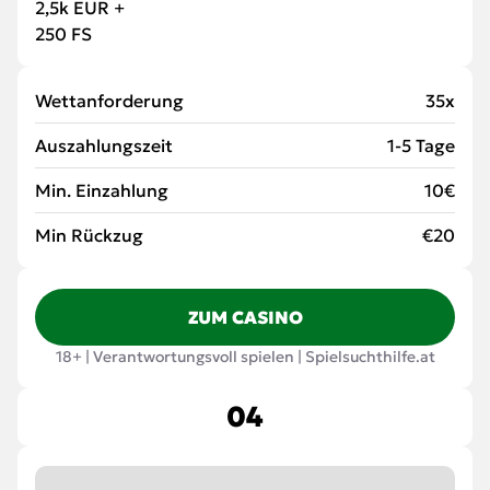
2,5k EUR +
250 FS
Wettanforderung
35x
Auszahlungszeit
1-5 Tage
Min. Einzahlung
10€
Min Rückzug
€20
ZUM CASINO
18+ | Verantwortungsvoll spielen | Spielsuchthilfe.at