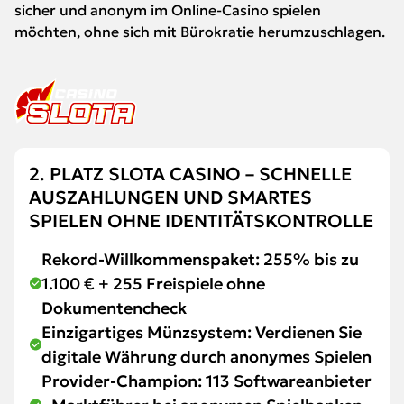
sicher und anonym im Online-Casino spielen
möchten, ohne sich mit Bürokratie herumzuschlagen.
2. PLATZ SLOTA CASINO – SCHNELLE
AUSZAHLUNGEN UND SMARTES
SPIELEN OHNE IDENTITÄTSKONTROLLE
Rekord-Willkommenspaket: 255% bis zu
1.100 € + 255 Freispiele ohne
Dokumentencheck
Einzigartiges Münzsystem: Verdienen Sie
digitale Währung durch anonymes Spielen
Provider-Champion: 113 Softwareanbieter