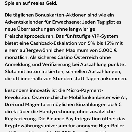
Spielen auf reales Geld.
Die täglichen Bonuskarten-Aktionen sind wie ein
Adventskalender für Erwachsene: Jeden Tag gibt es
neue Überraschungen ohne langwierige
Freischaltprozeduren. Das fünfstufige VIP-System
bietet eine Cashback-Eskalation von 5% bis 15% mit
einem außergewöhnlichen Maximum von 5.000 €
monatlich. Als sicheres Casino Österreich ohne
Anmeldung und Verifizierung bei Auszahlung punktet
Slota mit automatisierten, schnellen Auszahlungen,
die oft innerhalb von Stunden statt Tagen ankommen.
Besonders innovativ ist die Micro-Payment-
Revolution: Österreichische Mobilfunkanbieter wie A1,
Drei und Magenta ermöglichen Einzahlungen ab 5 €
direkt über die Handyrechnung ohne zusätzliche
Registrierung. Die Binance Pay Integration öffnet das
Kryptowährungsuniversum für anonyme High-Roller