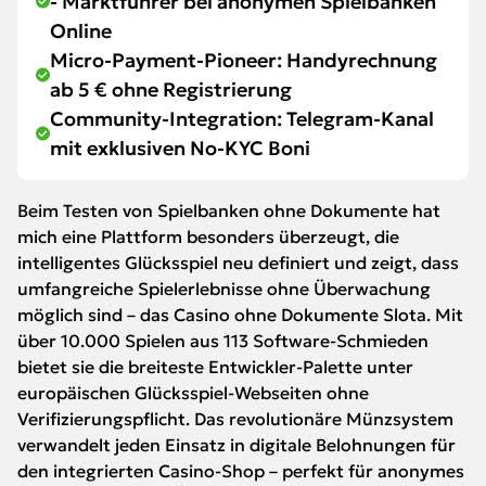
- Marktführer bei anonymen Spielbanken
Online
Micro-Payment-Pioneer: Handyrechnung
ab 5 € ohne Registrierung
Community-Integration: Telegram-Kanal
mit exklusiven No-KYC Boni
Beim Testen von Spielbanken ohne Dokumente hat
mich eine Plattform besonders überzeugt, die
intelligentes Glücksspiel neu definiert und zeigt, dass
umfangreiche Spielerlebnisse ohne Überwachung
möglich sind – das Casino ohne Dokumente Slota. Mit
über 10.000 Spielen aus 113 Software-Schmieden
bietet sie die breiteste Entwickler-Palette unter
europäischen Glücksspiel-Webseiten ohne
Verifizierungspflicht. Das revolutionäre Münzsystem
verwandelt jeden Einsatz in digitale Belohnungen für
den integrierten Casino-Shop – perfekt für anonymes