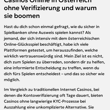
ohne Verifizierung und warum
sie boomen
Hast du dich schon einmal gefragt, wie du sicher in
Spielbanken ohne Ausweis spielen kannst? Als
jemand, der sich intensiv mit dem österreichischen
Online-Glücksspiel beschäftigt, habe ich viele
Plattformen getestet, um herauszufinden, welche
wirklich vertrauenswürdig sind. Mein Ziel ist es nicht,
dich zum Spielen zu überreden, sondern dir zu helfen,
eine informierte Entscheidung zu treffen, wenn du
dich fürs Spielen entscheidest – und das so sicher wie
möglich.
Im Vergleich zu traditionellen Internet Casinos, bei
denen die Kontoverifizierung oft Tage dauert, bieten
Casinos ohne langwierige KYC-Prozesse bei
Auszahlung eine unkomplizierte Alternative. Sie