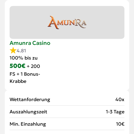
Amunra Casino
4.81
100% bis zu
500€
+ 200
FS + 1 Bonus-
Krabbe
Wettanforderung
40x
Auszahlungszeit
1-3 Tage
Min. Einzahlung
10€