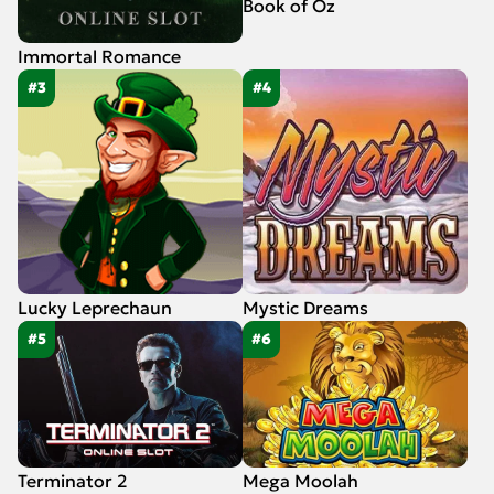
Book of Oz
Immortal Romance
Lucky Leprechaun
Mystic Dreams
Terminator 2
Mega Moolah